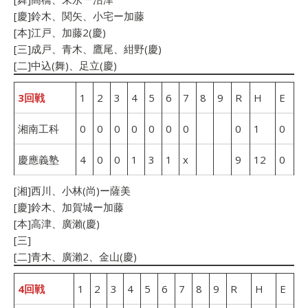
[慶]鈴木、関矢、小宅ー加藤
[本]江戸、加藤2(慶)
[三]成戸、青木、鷹尾、紺野(慶)
[二]中込(舞)、足立(慶)
3回戦
1
2
3
4
5
6
7
8
9
R
H
E
湘南工科
0
0
0
0
0
0
0
0
1
0
慶應義塾
4
0
0
1
3
1
x
9
12
0
[湘]西川、小林(尚)ー薩美
[慶]鈴木、加賀城ー加藤
[本]高津、廣瀨(慶)
[三]
[二]青木、廣瀨2、金山(慶)
4回戦
1
2
3
4
5
6
7
8
9
R
H
E