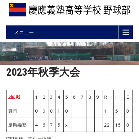
メニュー
2023年秋季大会
2回戦
1
2
3
4
5
6
7
8
9
R
H
E
舞岡
0
0
0
1
0
1
5
0
慶應義塾
4
6
7
5
x
22
15
0
[舞]高橋、末永ー沼津