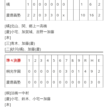
橘
1
0
0
0
0
0
0
1
6
2
慶應義塾
2
2
0
3
3
0
x
10
16
2
[橘]北山、関、郷上ー高橋
[慶]小宅、加賀城、吉野ー加藤
[本]
[三]青木、加藤(慶)
[二]砂川(橘)、加藤(慶)
準々決勝
1
2
3
4
5
6
7
8
9
R
H
E
桐光学園
0
0
0
0
0
0
3
0
1
4
9
2
慶應義塾
0
0
0
0
0
0
0
0
0
0
3
0
[桐]法橋ー中村
[慶]小宅、鈴木、小宅ー加藤
[本]