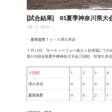
[試合結果] R5夏季神奈川県大
7月 13, 2023
・慶應義塾７ｘ－０津久井浜
７月13日、サーティーフォー保土ヶ谷球場にて行
第105回全国選手権神奈川大会三回戦 対津久井浜
３回戦
1
2
3
4
津久井浜
0
0
0
0
慶應義塾
0
0
2
1