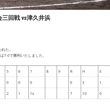
会三回戦 vs津久井浜
われた。
は7‐0で勝利いたしました。
5
6
7
8
9
R
H
E
0
0
0
0
3
1
2
1
1x
7
10
0