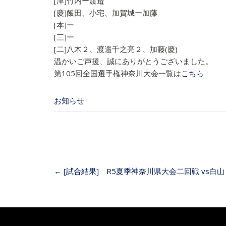
[津]竹内ー渡邉
[慶]飯田、小宅、加賀城ー加藤
[本]ー
[三]ー
[二]八木２、渡邉千之亮２、加藤(慶)
温かいご声援、誠にありがとうございました。
第105回全国選手権神奈川大会一覧は
こちら
お知らせ
Post
←
[試合結果] R5夏季神奈川県大会二回戦 vs白山
navigation