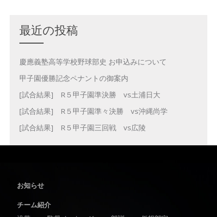
最近の投稿
慶應義塾高等学校野球部史 お申込みについて
甲子園優勝記念ペナントの御案内
[試合結果] R５甲子園準決勝 vs土浦日大
[試合結果] R５甲子園準々決勝 vs沖縄尚学
[試合結果] R５甲子園三回戦 vs広陵
お知らせ
チーム紹介