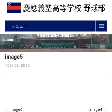
メニュー
image5
10月 28, 2016
Post
←
image6
image4
→
navigation