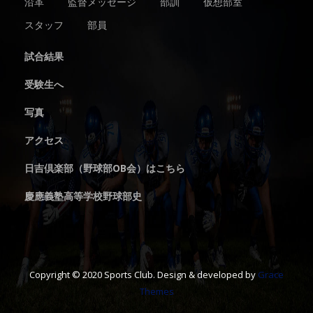
沿革
監督メッセージ
部訓
仮想部室
スタッフ
部員
試合結果
受験生へ
写真
アクセス
日吉倶楽部（野球部OB会）はこちら
慶應義塾高等学校野球部史
Copyright © 2020 Sports Club. Design & developed by
Grace
Themes